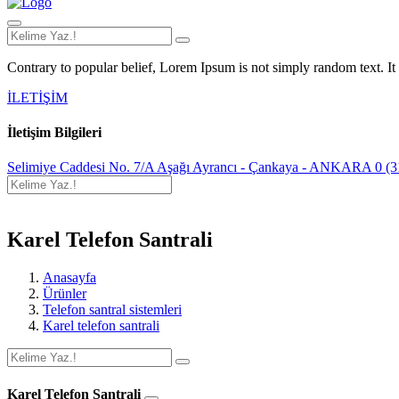
Contrary to popular belief, Lorem Ipsum is not simply random text. It h
İLETİŞİM
İletişim Bilgileri
Selimiye Caddesi No. 7/A Aşağı Ayrancı - Çankaya - ANKARA
0 (3
Karel Telefon Santrali
Anasayfa
Ürünler
Telefon santral sistemleri
Karel telefon santrali
Karel Telefon Santrali