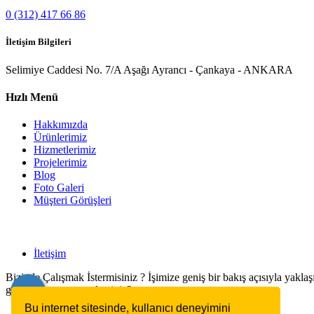
0 (312) 417 66 86
İletişim Bilgileri
Selimiye Caddesi No. 7/A Aşağı Ayrancı - Çankaya - ANKARA
Hızlı Menü
Hakkımızda
Ürünlerimiz
Hizmetlerimiz
Projelerimiz
Blog
Foto Galeri
Müşteri Görüşleri
İletişim
Bizimle Çalışmak İstermisiniz ? İşimize geniş bir bakış açısıyla yaklaşı
geçip tanışmaya ne dersiniz?
Bu internet sitesinde, kullanıcı deneyimini